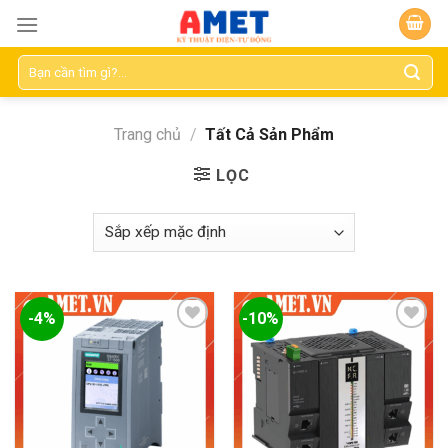
Skip
to
content
Tìm
kiếm:
Trang chủ
/
Tất Cả Sản Phẩm
LỌC
-4%
-10%