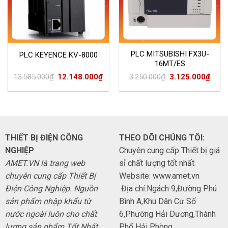
PLC MITSUBISHI FX3U-
PLC KEYENCE KV-8000
16MT/ES
Giá
Giá
Giá
Giá
13.585.000
₫
12.148.000
₫
3.250.000
₫
3.125.000
₫
gốc
hiện
gốc
hiện
là:
tại
là:
tại
13.585.000₫.
là:
3.250.000₫.
là:
12.148.000₫.
3.125
THIẾT BỊ ĐIỆN CÔNG
THEO DÕI CHÚNG TÔI:
NGHIỆP
Chuyên cung cấp Thiết bị giá
AMET.VN là trang web
sỉ chất lượng tốt nhất
chuyên cung cấp Thiết Bị
Website: www.amet.vn
Điện Công Nghiệp. Nguồn
Địa chỉ:Ngách 9,Đường Phú
sản phẩm nhập khẩu từ
Bình A,Khu Dân Cư Số
nước ngoài luôn cho chất
6,Phường Hải Dương,Thành
lượng sản phẩm Tốt Nhất
Phố Hải Phòng