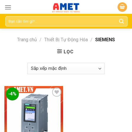
Skip
to
content
Tìm
kiếm:
Trang chủ
/
Thiết Bị Tự Động Hóa
/
SIEMENS
LỌC
-4%