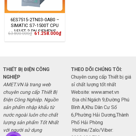
6ES7515-2TN03-0AB0 –
SIMATIC S7-1500T CPU
1515T-2 PN SIEMENS
Giá
Giá
63.800.000
₫
61.258.000
₫
gốc
hiện
là:
tại
63.800.000₫.
là:
61.258.000₫.
THIẾT BỊ ĐIỆN CÔNG
THEO DÕI CHÚNG TÔI:
NGHIỆP
Chuyên cung cấp Thiết bị giá
AMET.VN là trang web
sỉ chất lượng tốt nhất
chuyên cung cấp Thiết Bị
Website: www.amet.vn
Điện Công Nghiệp. Nguồn
Địa chỉ:Ngách 9,Đường Phú
sản phẩm nhập khẩu từ
Bình A,Khu Dân Cư Số
nước ngoài luôn cho chất
6,Phường Hải Dương,Thành
lượng sản phẩm Tốt Nhất
Phố Hải Phòng
với người sử dụng
Hotline/Zalo/Viber: