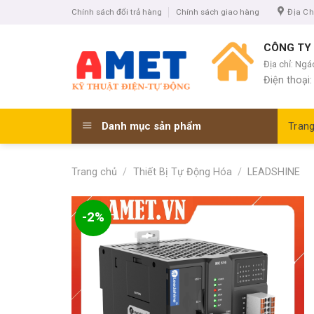
Skip
Chính sách đổi trả hàng
Chính sách giao hàng
Địa Ch
to
content
CÔNG TY
Địa chỉ: Ng
Điện thoại
Danh mục sản phẩm
Tran
Trang chủ
/
Thiết Bị Tự Động Hóa
/
LEADSHINE
-2%