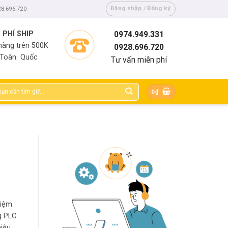
Đăng nhập / Đăng ký
28.696.720
 PHÍ SHIP
0974.949.331
hàng trên 500K
0928.696.720
 Toàn Quốc
Tư vấn miễn phí
m
0
₫
m:
hiệm
g PLC
hiệu