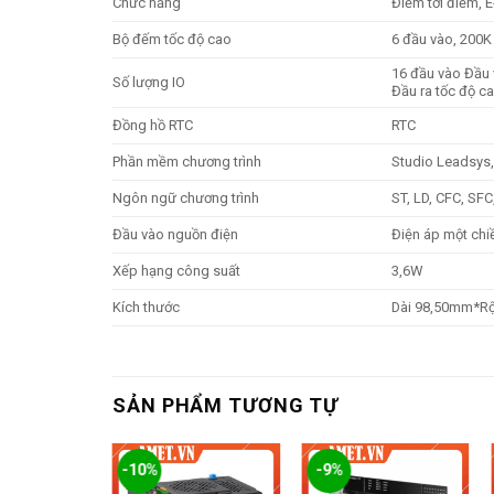
Chức năng
Điểm tới điểm, 
Bộ đếm tốc độ cao
6 đầu vào, 200K
16 đầu vào Đầu 
Số lượng IO
Đầu ra tốc độ c
Đồng hồ RTC
RTC
Phần mềm chương trình
Studio Leadsys
Ngôn ngữ chương trình
ST, LD, CFC, SFC,
Đầu vào nguồn điện
Điện áp một chi
Xếp hạng công suất
3,6W
Kích thước
Dài 98,50mm*R
SẢN PHẨM TƯƠNG TỰ
-10%
-9%