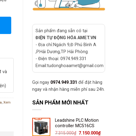
Sản phẩm đang sẵn có tại
ĐIỆN TỰ ĐỘNG HÓA AMET.VN
- Địa chỉ:Ngách 9,Đ Phú Bình A
,P.Hải Dương,TP Hải Phòng.
- Điện thoại: 0974.949.331
Email:tudonghoaamet@gmail.com
đ và
Gọi ngay
0974.949.331
để đặt hàng
iện)
ngay và nhận hàng miễn phí sau 24h.
SẢN PHẨM MỚI NHẤT
óa
,
Xem
Leadshine PLC Motion
controller MC516CS
Giá
Giá
7.315.000
₫
7.150.000
₫