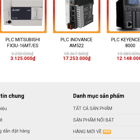
PLC MITSUBISHI
PLC INOVANCE
PLC KEYENCE
FX3U-16MT/ES
AM522
8000
3.250.000
₫
18.367.500
₫
13.585.000
Giá
Giá
Giá
Giá
Giá
3.125.000
₫
17.253.000
₫
12.148.00
gốc
hiện
gốc
hiện
gốc
là:
tại
là:
tại
là:
3.250.000₫.
là:
18.367.500₫.
là:
13.585.000₫.
0₫.
3.125.000₫.
17.253.000₫.
tin chung
Danh mục sản phẩm
hiệu
TẤT CẢ SẢN PHẨM
hệ
SẢN PHẨM NỔI BẬT
 dẫn đặt hàng
HÀNG MỚI VỀ