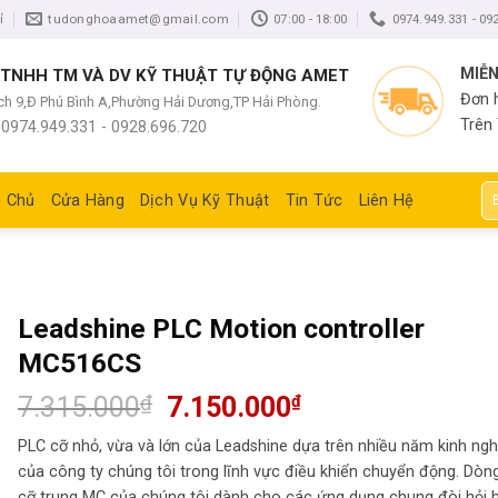
ỉ
tudonghoaamet@gmail.com
07:00 - 18:00
0974.949.331 - 09
MIỄN
 TNHH TM VÀ DV KỸ THUẬT TỰ ĐỘNG AMET
Đơn 
ách 9,Đ Phú Bình A,Phường Hải Dương,TP Hải Phòng.
Trên
: 0974.949.331 - 0928.696.720
Tì
g Chủ
Cửa Hàng
Dịch Vụ Kỹ Thuật
Tin Tức
Liên Hệ
kiế
Leadshine PLC Motion controller
MC516CS
Giá
Giá
7.315.000
₫
7.150.000
₫
gốc
hiện
PLC cỡ nhỏ, vừa và lớn của Leadshine dựa trên nhiều năm kinh ng
là:
tại
7.315.000₫.
là:
của công ty chúng tôi trong lĩnh vực điều khiển chuyển động. Dòn
7.150.000₫.
cỡ trung MC của chúng tôi dành cho các ứng dụng chung đòi hỏi 