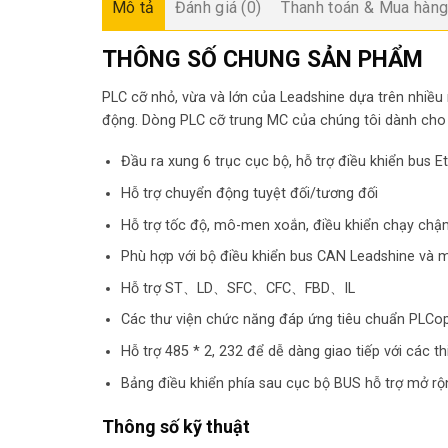
Mô tả
Đánh giá (0)
Thanh toán & Mua hàn
THÔNG SỐ CHUNG SẢN PHẨM
PLC cỡ nhỏ, vừa và lớn của Leadshine dựa trên nhiều
động. Dòng PLC cỡ trung MC của chúng tôi dành cho c
Đầu ra xung 6 trục cục bộ, hỗ trợ điều khiển bus E
Hỗ trợ chuyển động tuyệt đối/tương đối
Hỗ trợ tốc độ, mô-men xoắn, điều khiển chạy chậ
Phù hợp với bộ điều khiển bus CAN Leadshine và
Hỗ trợ ST、LD、SFC、CFC、FBD、IL
Các thư viện chức năng đáp ứng tiêu chuẩn PLCo
Hỗ trợ 485 * 2, 232 để dễ dàng giao tiếp với các thi
Bảng điều khiển phía sau cục bộ BUS hỗ trợ mở r
Thông số kỹ thuật