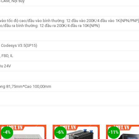
E-CAM, Nội suy
vào tốc độ cao/đầu vào bình thường: 12 đầu vào 200K/4 đầu vào 1K(NPN/PNP
ao/đầu ra bình thường: 12 đầu ra 200K/4 đầu ra 10K(NPN)
, Codesys V3.5(SP15)
 FBD, IL
ều 24V
ộng 81,75mm*Cao 100,00mm
-4%
-6%
-11%