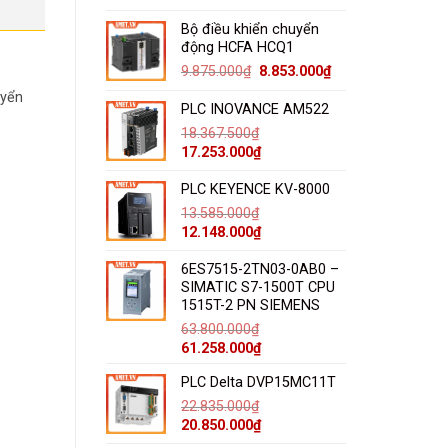
gốc
hiện
là:
tại
Bộ điều khiển chuyển
7.315.000₫.
là:
động HCFA HCQ1
7.150.000₫.
Giá
Giá
9.875.000
₫
8.853.000
₫
gốc
hiện
uyển
là:
tại
PLC INOVANCE AM522
9.875.000₫.
là:
18.367.500
₫
8.853.000₫.
Giá
Giá
17.253.000
₫
gốc
hiện
là:
PLC KEYENCE KV-8000
tại
18.367.500₫.
là:
13.585.000
₫
17.253.000₫.
Giá
Giá
12.148.000
₫
gốc
hiện
là:
6ES7515-2TN03-0AB0 –
tại
SIMATIC S7-1500T CPU
13.585.000₫.
là:
1515T-2 PN SIEMENS
12.148.000₫.
63.800.000
₫
Giá
Giá
61.258.000
₫
gốc
hiện
PLC Delta DVP15MC11T
là:
tại
63.800.000₫.
là:
22.835.000
₫
61.258.000₫.
Giá
Giá
20.850.000
₫
gốc
hiện