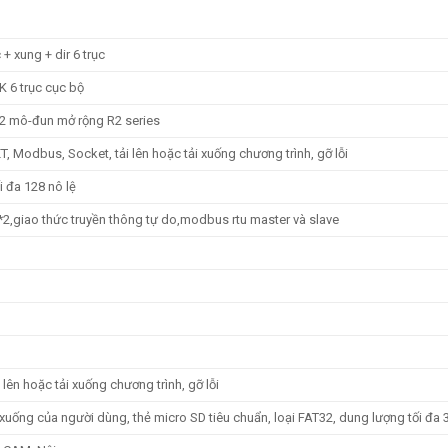
 + xung + dir 6 trục
K 6 trục cục bộ
32 mô-đun mở rộng R2 series
, Modbus, Socket, tải lên hoặc tải xuống chương trình, gỡ lỗi
i đa 128 nô lệ
,giao thức truyền thông tự do,modbus rtu master và slave
 lên hoặc tải xuống chương trình, gỡ lỗi
 xuống của người dùng, thẻ micro SD tiêu chuẩn, loại FAT32, dung lượng tối đa