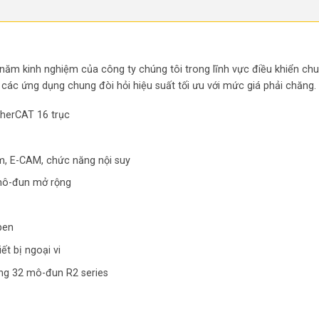
g
 năm kinh nghiệm của công ty chúng tôi trong lĩnh vực điều khiển ch
ác ứng dụng chung đòi hỏi hiệu suất tối ưu với mức giá phải chăng.
therCAT 16 trục
m, E-CAM, chức năng nội suy
 mô-đun mở rộng
pen
ết bị ngoại vi
ộng 32 mô-đun R2 series