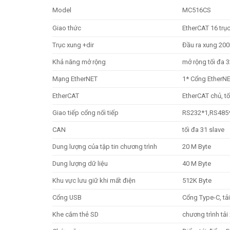
Model
MC516CS
Giao thức
EtherCAT 16 trục
Trục xung +dir
Đầu ra xung 200
Khả năng mở rộng
mở rộng tối đa 
Mạng EtherNET
1* Cổng EtherNET
EtherCAT
EtherCAT chủ, tố
Giao tiếp cổng nối tiếp
RS232*1,RS485*2
CAN
tối đa 31 slave
Dung lượng của tập tin chương trình
20 M Byte
Dung lượng dữ liệu
40 M Byte
Khu vực lưu giữ khi mất điện
512K Byte
Cổng USB
Cổng Type-C, tải
Khe cắm thẻ SD
chương trình tải